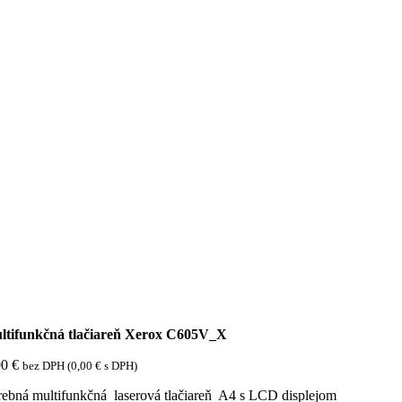
ltifunkčná tlačiareň Xerox C605V_X
00
€
bez DPH (
0,00
€
s DPH)
rebná multifunkčná laserová tlačiareň A4 s LCD displejom