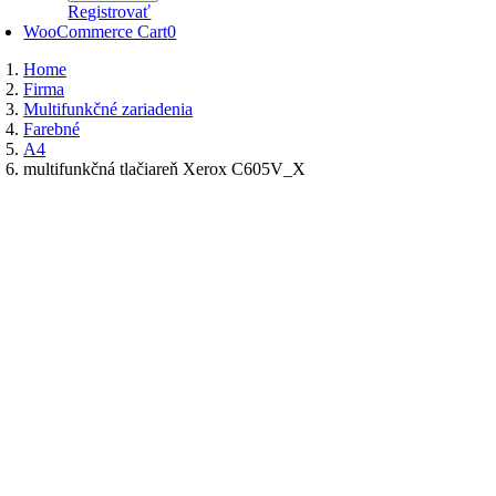
Registrovať
WooCommerce Cart
0
Home
Firma
Multifunkčné zariadenia
Farebné
A4
multifunkčná tlačiareň Xerox C605V_X