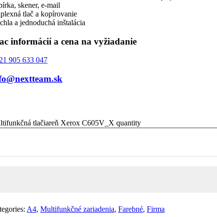
írka, skener, e-mail
plexná tlač a kopírovanie
chla a jednoduchá inštalácia
ac informácií a cena na vyžiadanie
21 905 633 047
fo@nextteam.sk
ltifunkčná tlačiareň Xerox C605V_X quantity
tegories:
A4
,
Multifunkčné zariadenia
,
Farebné
,
Firma