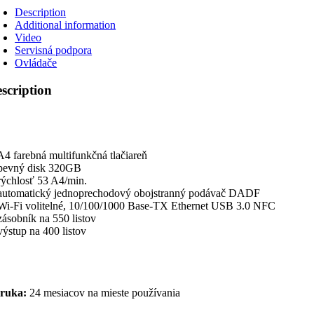
Description
Additional information
Video
Servisná podpora
Ovládače
scription
A4 farebná multifunkčná tlačiareň
pevný disk 320GB
rýchlosť 53 A4/min.
automatický jednoprechodový obojstranný podávač DADF
Wi-Fi volitelné, 10/100/1000 Base-TX Ethernet USB 3.0 NFC
zásobník na 550 listov
výstup na 400 listov
ruka:
24 mesiacov na mieste používania