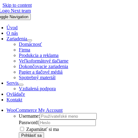
Skip to content
oggle Navigation
Úvod
O nás
Zariadenia
Domácnosť
Firma
Produkcia a reklama
Veľkoformátové tlačiarne
Dokončovacie zariadenia
Papier a tlačové médiá
Spotrebný materiál
Servis
Vzdialená podpora
Ovládače
Kontakt
WooCommerce My Account
Username:
Password:
Zapamätať si ma